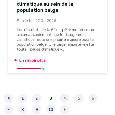
climatique au sein de la
population belge
Publié le :
27.04.2026
Les résultats de la 6ᵉ enquête nationale sur
le climat confirment que le changement
climatique reste une priorité majeure pour la
population belge. Une large majorité rejette
toute « pause climatique »...
En savoir plus
«
1
2
3
4
5
6
7
8
9
10
»