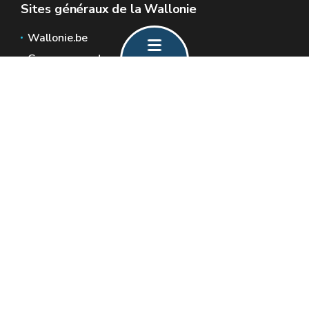
Sites généraux de la Wallonie
Wallonie.be
Gouvernement wallon
Service public de Wallonie
Wallex
Géoportail
Jobs
Nous contacter
Formulaire de contact
Espaces Wallonie