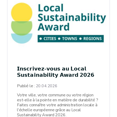
𝗜𝗻𝘀𝗰𝗿𝗶𝘃𝗲𝘇-𝘃𝗼𝘂𝘀 𝗮𝘂 𝗟𝗼𝗰𝗮𝗹
𝗦𝘂𝘀𝘁𝗮𝗶𝗻𝗮𝗯𝗶𝗹𝗶𝘁𝘆 𝗔𝘄𝗮𝗿𝗱 𝟮𝟬𝟮𝟲
Publié le :
20.04.2026
Votre ville, votre commune ou votre région
est-elle à la pointe en matière de durabilité ?
Faites connaître votre administration locale à
l'échelle européenne grâce au Local
Sustainability Award 2026.