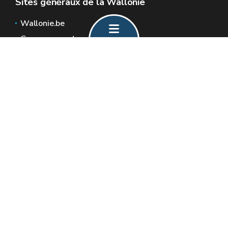
Sites généraux de la Wallonie
Wallonie.be
Gouvernement wallon
Service public de Wallonie
Wallex
Géoportail
Jobs
Nous contacter
Formulaire de contact
Espaces Wallonie