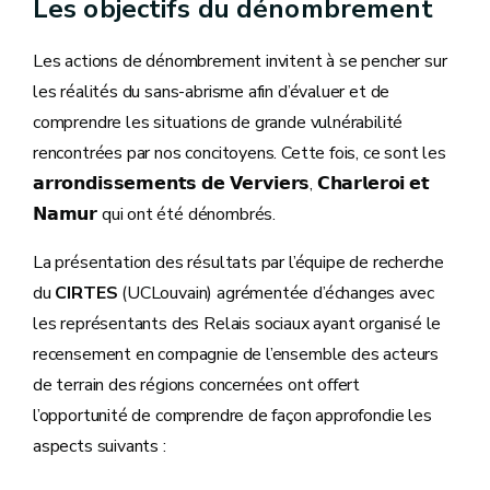
Les objectifs du dénombrement
Les actions de dénombrement invitent à se pencher sur
les réalités du sans-abrisme afin d’évaluer et de
comprendre les situations de grande vulnérabilité
rencontrées par nos concitoyens. Cette fois, ce sont les
𝗮𝗿𝗿𝗼𝗻𝗱𝗶𝘀𝘀𝗲𝗺𝗲𝗻𝘁𝘀 𝗱𝗲 𝗩𝗲𝗿𝘃𝗶𝗲𝗿𝘀, 𝗖𝗵𝗮𝗿𝗹𝗲𝗿𝗼𝗶 𝗲𝘁
𝗡𝗮𝗺𝘂𝗿 qui ont été dénombrés.
La présentation des résultats par l’équipe de recherche
du
CIRTES
(UCLouvain) agrémentée d’échanges avec
les représentants des Relais sociaux ayant organisé le
recensement en compagnie de l’ensemble des acteurs
de terrain des régions concernées ont offert
l’opportunité de comprendre de façon approfondie les
aspects suivants :