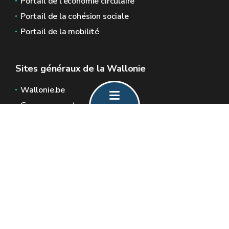
Portail de l'économie circulaire
Portail de la cohésion sociale
Portail de la mobilité
Sites généraux de la Wallonie
Wallonie.be
Gouvernement wallon
Service public de Wallonie
Wallex
Géoportail
Jobs
Nous contacter