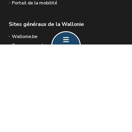
Portail de la mobilité
Sites généraux de la Wallonie
Wallonie.be
Gouvernement wallon
Service public de Wallonie
Wallex
Géoportail
Jobs
Nous contacter