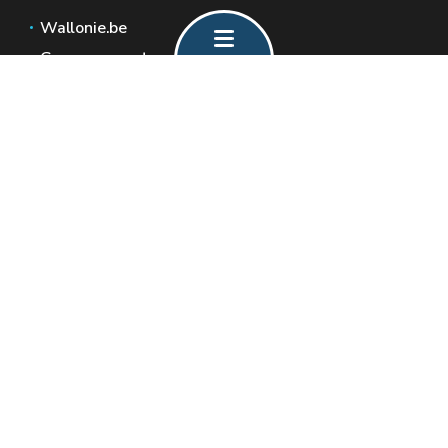
Wallonie.be
Gouvernement wallon
Service public de Wallonie
Wallex
Géoportail
Jobs
Nous contacter
Formulaire de contact
Espaces Wallonie
Presse