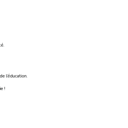
té.
e l’éducation.
e !