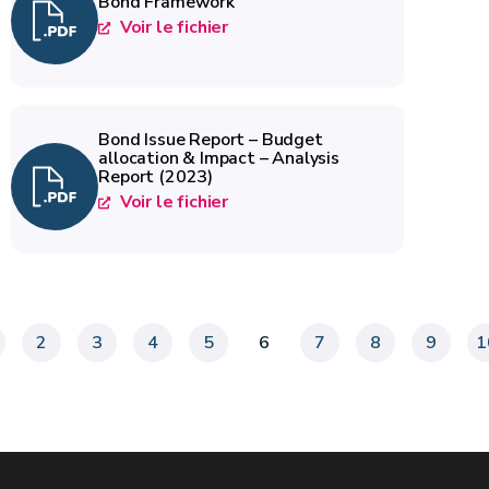
Bond Framework
Voir le fichier
Bond Issue Report – Budget
allocation & Impact – Analysis
Report (2023)
Voir le fichier
2
3
4
5
6
7
8
9
1