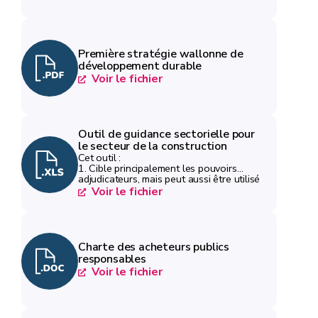
Première stratégie wallonne de
développement durable
Voir le fichier
Outil de guidance sectorielle pour
le secteur de la construction
Cet outil :
1. Cible principalement les pouvoirs
adjudicateurs, mais peut aussi être utilisé
par les porteurs de projets s'ils
Voir le fichier
souhaitent trouver des bonnes pratiques
qui leur permettent d'atteindre les critères
DNSH.
2. Cible principalement la FFR, mais peut
aussi être utilisé pour les fonds de
Charte des acheteurs publics
cohésion (cf. onglet "Instructions").
responsables
3. Accompagne les utilisateurs de la
Voir le fichier
préparation de l'appel à projet/marché
public jusqu'au suivi de la mise en oeuvre
des projets.
4. Sera amené à être mis à jour (dernière
mise à jour en juillet 2026)