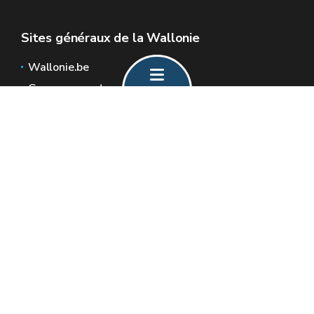
Sites généraux de la Wallonie
Wallonie.be
Gouvernement wallon
Service public de Wallonie
Wallex
Géoportail
Jobs
Nous contacter
Formulaire de contact