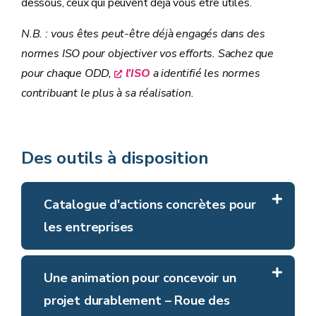
dessous, ceux qui peuvent déjà vous être utiles.
N.B. : vous êtes peut-être déjà engagés dans des
normes ISO pour objectiver vos efforts. Sachez que
pour chaque ODD,
l’ISO
a identifié les normes
contribuant le plus à sa réalisation.
Des outils à disposition
Catalogue d'actions concrètes pour
les entreprises
Découvrez le
site SDGs pour les entreprises
Une animation pour concevoir un
wallonnes
.
projet durablement – Roue des