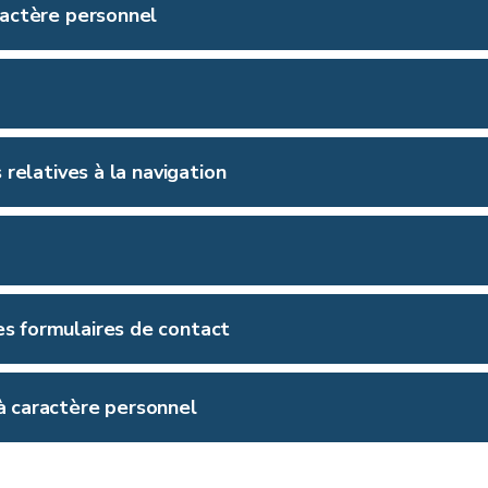
aractère personnel
 relatives à la navigation
es formulaires de contact
Wallon
 à caractère personnel
developpementdurable.wallonie.be@spw.wallonie.be