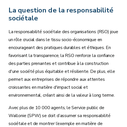
2023. Par ailleurs, l’édition 2023 du bilan s’est
La question de la responsabilité
nourrie des
perspectives
des acteurs sociétaux
sociétale
wallons (les membres du Partenariat wallon pour
le développement durable) pour adresser des
La responsabilité sociétale des organisations (RSO) joue
messages-clés visant à accélérer la mise en œuvre
un rôle crucial dans le tissu socio-économique en
des ODD en Wallonie.
encourageant des pratiques durables et éthiques. En
favorisant la transparence, la RSO renforce la confiance
Le bilan 2023, c'est quoi ?
des parties prenantes et contribue à la construction
d'une société plus équitable et résiliente. De plus, elle
permet aux entreprises de répondre aux attentes
croissantes en matière d'impact social et
environnemental, créant ainsi de la valeur à long terme.
Avec plus de 10 000 agents, le Service public de
Wallonie (SPW) se doit d’assumer sa responsabilité
sociétale et de montrer l’exemple en matière de