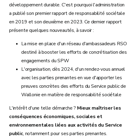
développement durable. C'est pourquoi l'administration
a publié son premier rapport de responsabilité sociétale
en 2019 et son deuxième en 2023. Ce dernier rapport
présente quelques nouveautés, à savoir :
Une évaluation de 113 indicateurs de suivi des
ODD, dont 74 rattachés à un objectif chiffré
La mise en place d'un réseau d'ambassadeurs RSO
(parmi les 89 fixés par le Gouvernement
destiné à booster les efforts de concrétisation des
wallon) ;
engagements du SPW
L'organisation, dès 2024, d'un rendez-vous annuel
Des analyses globales et par ODD, ainsi que des
avec les parties prenantes en vue d'apporter les
fiches-indicateurs détaillées ;
preuves concrètes des efforts du Service public de
Des messages-clés, issus des membres
Wallonie en matière de responsabilité sociétale
du
Partenariat wallon pour le
développement durable
, pour accélérer la
L'intérêt d'une telle démarche ?
Mieux maîtriser les
mise en œuvre des ODD en Wallonie.
conséquences économiques, sociales et
environnementales liées aux activités du Service
public
, notamment pour ses parties prenantes.