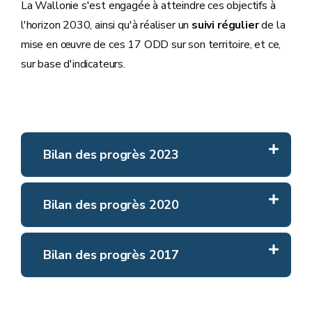
La Wallonie s'est engagée à atteindre ces objectifs à
l'horizon 2030, ainsi qu'à réaliser un
suivi régulier
de la
mise en œuvre de ces 17 ODD sur son territoire, et ce,
sur base d'indicateurs.
Bilan des progrès 2023
Dans la 3e stratégie wallonne de développement
Bilan des progrès 2020
durable adoptée en 2022, le Gouvernement wallon
s’est engagé à atteindre
89 objectifs
Bilan des progrès 2017
chiffrés
relatifs aux ODD. Ces objectifs servent de
référence pour une majorité des indicateurs évalués
au sein du troisième bilan des progrès publié en