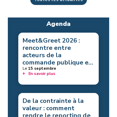
Agenda
Agenda
Meet&Greet 2026 :
rencontre entre
acteurs de la
commande publique et
fournisseurs de
Le
15 septembre
En savoir plus
solutions circulaires
De la contrainte à la
valeur : comment
rendre le reporting de