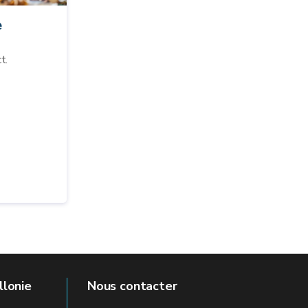
e
t.
llonie
Nous contacter