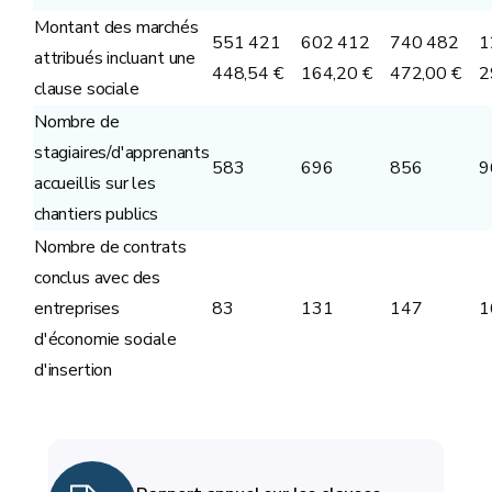
Montant des marchés
551 421
602 412
740 482
1
attribués incluant une
448,54 €
164,20 €
472,00 €
2
clause sociale
Nombre de
stagiaires/d'apprenants
583
696
856
9
accueillis sur les
chantiers publics
Nombre de contrats
conclus avec des
entreprises
83
131
147
1
d'économie sociale
d'insertion