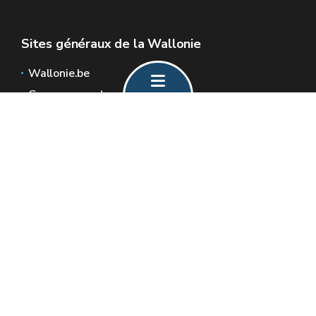
Sites généraux de la Wallonie
Wallonie.be
Gouvernement wallon
Service public de Wallonie
Wallex
Géoportail
Jobs
Nous contacter
Formulaire de contact