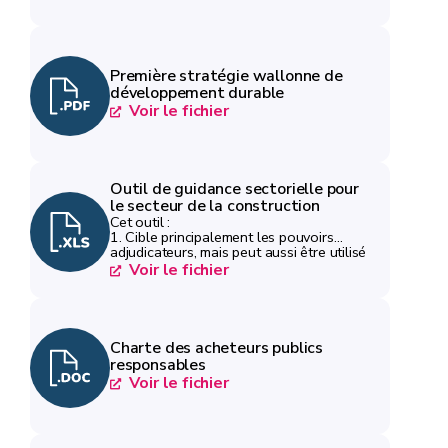
Première stratégie wallonne de
développement durable
Voir le fichier
Outil de guidance sectorielle pour
le secteur de la construction
Cet outil :
1. Cible principalement les pouvoirs
adjudicateurs, mais peut aussi être utilisé
par les porteurs de projets s'ils
Voir le fichier
souhaitent trouver des bonnes pratiques
qui leur permettent d'atteindre les critères
DNSH.
2. Cible principalement la FFR, mais peut
aussi être utilisé pour les fonds de
Charte des acheteurs publics
cohésion (cf. onglet "Instructions").
responsables
3. Accompagne les utilisateurs de la
Voir le fichier
préparation de l'appel à projet/marché
public jusqu'au suivi de la mise en oeuvre
des projets.
4. Sera amené à être mis à jour (dernière
mise à jour en juillet 2026)