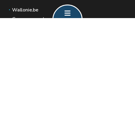
Wallonie.be
Gouvernement wallon
Service public de Wallonie
Wallex
Géoportail
Jobs
Nous contacter
Formulaire de contact
Espaces Wallonie
Presse