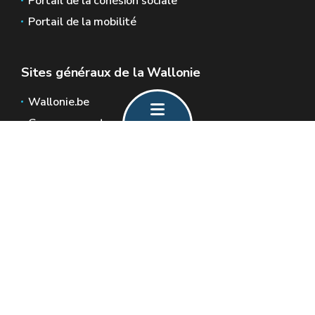
Portail de la cohésion sociale
Portail de la mobilité
Sites généraux de la Wallonie
Wallonie.be
Gouvernement wallon
Service public de Wallonie
Wallex
Géoportail
Jobs
Nous contacter