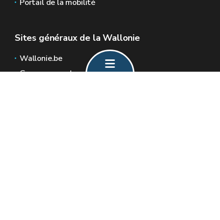
Portail de la mobilité
Sites généraux de la Wallonie
Wallonie.be
Gouvernement wallon
Service public de Wallonie
Wallex
Géoportail
Jobs
Nous contacter