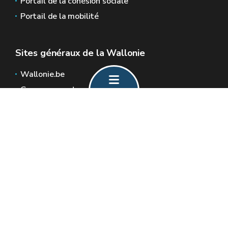
Portail de la cohésion sociale
Portail de la mobilité
Sites généraux de la Wallonie
Wallonie.be
Gouvernement wallon
Service public de Wallonie
Wallex
Géoportail
Jobs
Nous contacter