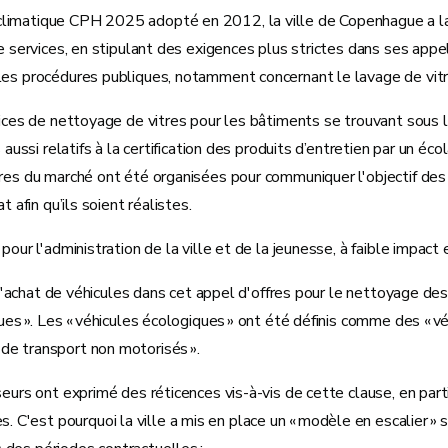
climatique CPH 2025 adopté en 2012, la ville de Copenhague a lan
de services, en stipulant des exigences plus strictes dans ses appel
s les procédures publiques, notamment concernant le lavage de vit
ices de nettoyage de vitres pour les bâtiments se trouvant sous la 
aussi relatifs à la certification des produits d’entretien par un écol
aires du marché ont été organisées pour communiquer l'objectif d
t afin qu’ils soient réalistes.
 pour l'administration de la ville et de la jeunesse, à faible impa
on d'achat de véhicules dans cet appel d'offres pour le nettoyage d
ues ». Les « véhicules écologiques » ont été définis comme des « véh
 de transport non motorisés ».
eurs ont exprimé des réticences vis-à-vis de cette clause, en parti
'est pourquoi la ville a mis en place un « modèle en escalier » se