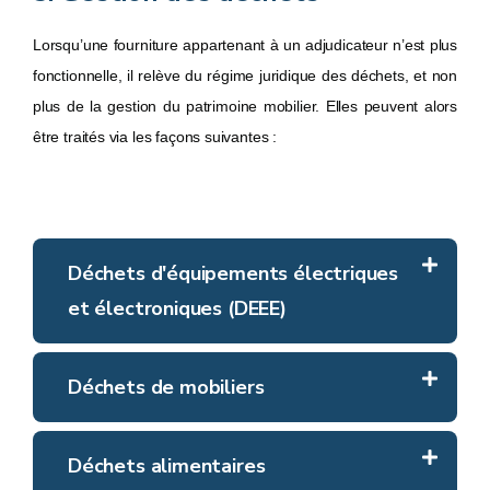
transparence maximale
approprié de recourir à
un marché public
plutôt qu’à un don : le
Le don par un adjudicateur est autorisé, mais il s’agit d’une
Lorsqu’une fourniture appartenant à un adjudicateur n’est plus
prix conforme au marché grâce à la concurrence
matériel cédé possède une valeur économique qui sert de
exception encadrée :
fonctionnelle, il relève du régime juridique des déchets, et non
contrepartie aux prestations exigées, ce qui confère à l’opération un
idéal pour les biens de valeur ou pour éviter tout risque de
plus de la gestion du patrimoine mobilier. Elles peuvent alors
caractère onéreux et justifie la qualification de marché public de
le don doit être dûment motivé
favoritisme
être traités via les façons suivantes :
services.
le bien doit être amorti et désaffecté
la décision doit poursuivre un intérêt public
Bonnes pratiques
:
Bonne pratique
: La Province de Liège a choisi de lancer un marché pu
informatique en fin de vie afin d’assurer une mise en concurrence transpa
le bénéficiaire doit être une organisation désintéressée (ASBL,
Dans le cadre du
déménagement du
Déchets d'équipements électriques
retenue collecte gratuitement le matériel, extrait et recycle les matières
CPAS, école…)
Secrétariat Général du Service public
et électroniques (DEEE)
finance des actions de biodiversité grâce à la revente du matériel encore fo
la décision doit être prise par l’organe compétent, et une trace
de Wallonie
, une
action
a été
écrite doit être conservée (sortie d’inventaire et convention de
menée pour
offrir une seconde vie au
Recupel exécute pour la grande majorité des producteurs
Plus d’informations
Déchets de mobiliers
cession gratuite)
l’obligation légale de reprise des équipements électriques et
matériel IT
: les équipements encore
électroniques, en organisant la collecte gratuite de ces appareils en
fonctionnels ont été mis en ligne sur
aucune contrepartie ne peut être exigée, sous peine de
Les déchets de mobilier doivent être triés par matériau
Déchets alimentaires
fin de vie et en garantissant leur recyclage via des opérateurs de
requalification en vente
le
site du SPW
afin qu’ils puissent
lorsque cela est possible (bois, métal, plastique, VDM).