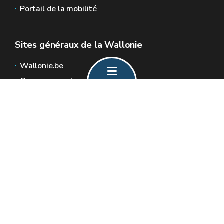
Portail de la mobilité
Sites généraux de la Wallonie
Wallonie.be
Gouvernement wallon
Service public de Wallonie
Wallex
Géoportail
Jobs
Nous contacter