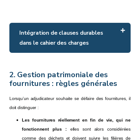
Intégration de clauses durables
dans le cahier des charges
Voici quelques options possibles :
2. Gestion patrimoniale des
Clause de reprise :
Une clause de reprise de l’ancien
fournitures : règles générales
matériel peut imposer à l’adjudicataire de reprendre les
fournitures déjà présentes dans les stocks de l’autorité et de
Lorsqu’un adjudicateur souhaite se défaire des fournitures, il
les orienter vers des filières de réemploi ou de recyclage.
Pour
doit distinguer :
un exemple de clause de ce type, nous vous renvoyons au
Les fournitures réellement en fin de vie, qui ne
Guide pour l’intégration de clauses responsables dans
fonctionnent plus :
elles sont alors considérées
.
les marchés d’appareils électroménagers
comme des déchets et doivent suivre les filières de