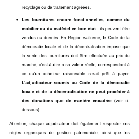
Pour combiner des objectifs environnementaux et sociaux,
recyclage ou de traitement agréées.
l’adjudicateur peut aussi exiger le recours à des
Les fournitures encore fonctionnelles, comme du
entreprises d’économie sociale, ateliers protégés ou
mobilier ou du matériel en bon état
: ils peuvent être
ressourceries pour les opérations de tri, de réparation et
vendus ou donnés. En Région wallonne, le Code de la
de reconditionnement Cette option permet à la fois le
démocratie locale et de la décentralisation impose que
réemploi des fournitures et l’inclusion professionnelle.
la vente des fournitures doit être effectuée au prix du
marché, c’est-à-dire à sa valeur réelle, correspondant à
Pour les denrées alimentaires (événements, catering),
une
ce qu’un acheteur raisonnable serait prêt à payer.
clause peut imposer au soumissionnaire de minimiser les
L’adjudicateur soumis au Code de la démocratie
surplus, afin de réduire en amont la production de déchets et le
locale et de la décentralisation ne peut procéder à
gaspillage alimentaire. Pour un exemple de clause, nous vous
des donations que de manière encadrée
(voir ci-
renvoyons au
Guide pour l’intégration de clauses
dessous).
responsables dans les marchés publics liés à l’organisation
d’évènements
.
Attention, chaque adjudicateur doit également respecter ses
règles organiques de gestion patrimoniale, ainsi que les
Lorsque les besoins en matière de réemploi, de reprise ou de