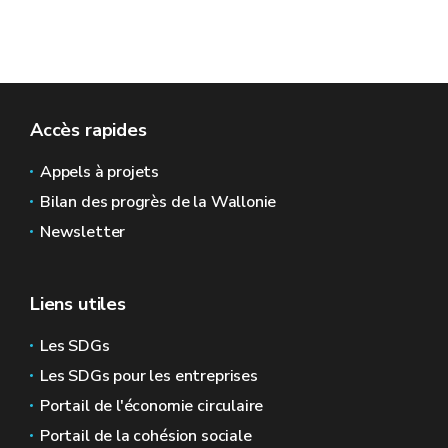
Dix organismes ont été consultés et cinq ont pu récupérer des casiers, a
département Legal, transférant propriété et risques.
Les biens ont été donnés dans l’état, sans garantie, à des fins de revalorisa
Accès rapides
sociétale ; ils ne peuvent en aucun cas être jetés, vendus ou commercialis
Appels à projets
Plus d’informations
Bilan des progrès de la Wallonie
Newsletter
Liens utiles
Les SDGs
Les SDGs pour les entreprises
Portail de l'économie circulaire
Portail de la cohésion sociale