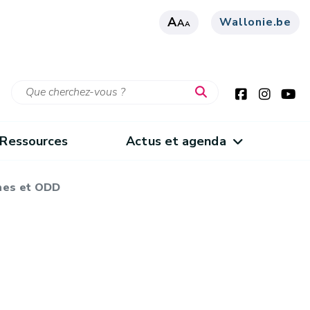
A
Wallonie.be
A
A
Ressources
Actus et agenda
nes et ODD