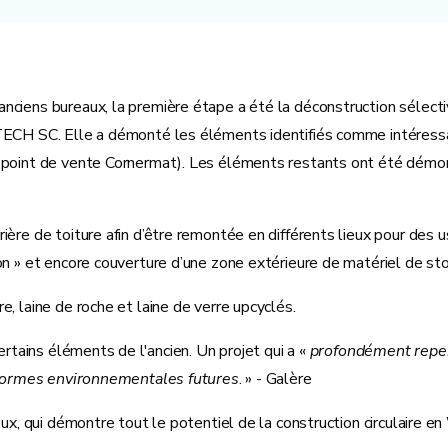
e
nciens bureaux, la première étape a été la déconstruction sélecti
TECH SC. Elle a démonté les éléments identifiés comme intéressants
 point de vente Cornermat). Les éléments restants ont été démont
ère de toiture afin d’être remontée en différents lieux pour des usa
ion » et encore couverture d’une zone extérieure de matériel de s
, laine de roche et laine de verre upcyclés.
ertains éléments de l'ancien. Un projet qui a «
profondément repens
es normes environnementales futures
. » - Galère
ux, qui démontre tout le potentiel de la construction circulaire en