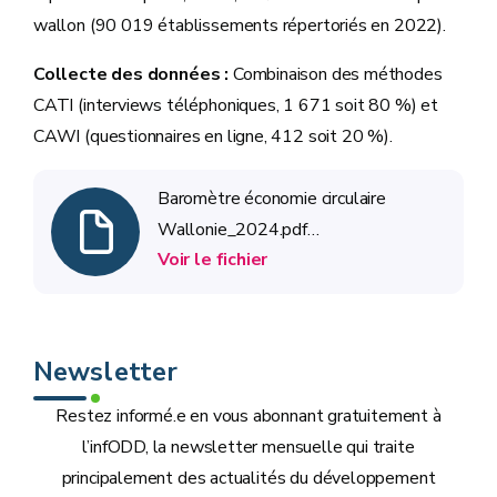
wallon (90 019 établissements répertoriés en 2022).
Collecte des données :
Combinaison des méthodes
CATI (interviews téléphoniques, 1 671 soit 80 %) et
CAWI (questionnaires en ligne, 412 soit 20 %).
Baromètre économie circulaire
Wallonie_2024.pdf
Voir le fichier
(EC_2024_V_finale)
Newsletter
Restez informé.e en vous abonnant gratuitement à
l’infODD, la newsletter mensuelle qui traite
principalement des actualités du développement