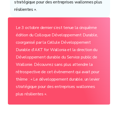
stratégique pour des entreprises wallonnes plus
résilientes ».
Le 3 octobre dernier s’est tenue la cinquième
édition du Colloque Développement Durable,
coorganisé par la Cellule Développement
Durable d'AKT for Wallonia et la direction du
Développement durable du Service public de
Wallonie. Découvrez sans plus attendre la
rétrospective de cet évènement qui avait pour
thème : « Le développement durable, un levier
stratégique pour des entreprises wallonnes
plus résilientes ».