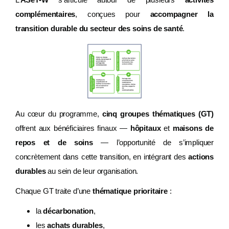
L’
ASeT-W
s’articule autour de plusieurs
activités
complémentaires
, conçues pour
accompagner la
transition durable du secteur des soins de santé
.
Au cœur du programme,
cinq groupes thématiques (GT)
offrent aux bénéficiaires finaux —
hôpitaux
et
maisons de
repos et de soins
— l’opportunité de s’impliquer
concrètement dans cette transition, en intégrant des
actions
durables
au sein de leur organisation.
Chaque GT traite d’une
thématique prioritaire
:
la
décarbonation
,
les
achats durables
,