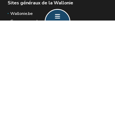
Sites généraux de la Wallonie
Wallonie.be
Gouvernement wallon
Service public de Wallonie
Wallex
Géoportail
Jobs
Nous contacter
Formulaire de contact
Espaces Wallonie