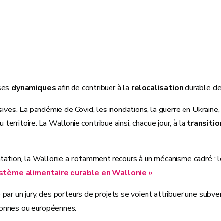
uses
dynamiques
afin de contribuer à la
relocalisation
durable de
sives. La pandémie de Covid, les inondations, la guerre en Ukraine, 
u territoire. La Wallonie contribue ainsi, chaque jour, à la
transiti
tation, la Wallonie a notamment recours à un mécanisme cadré : les
ystème alimentaire durable en Wallonie »
.
par un jury, des porteurs de projets se voient attribuer une subv
lonnes ou européennes.