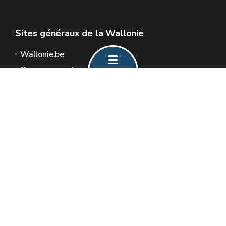
Sites généraux de la Wallonie
Wallonie.be
Gouvernement wallon
Service public de Wallonie
Wallex
Géoportail
Jobs
Nous contacter