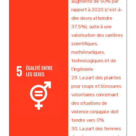
augmenté de 50% par
rapport à 2020 (c'est-à-
dire devra atteindre
37,5%), suite à une
valorisation des carrières
scientifiques,
mathématiques,
technologiques et de
l'ingénierie
29. La part des plaintes
pour coups et blessures
volontaires concernant
des situations de
violence conjugale doit
tendre vers 0%
30. La part des femmes