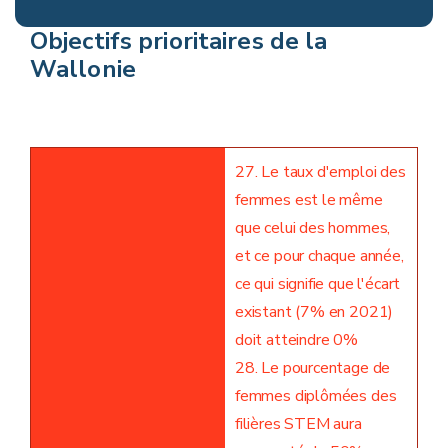
Objectifs prioritaires de la
Wallonie
27. Le taux d'emploi des
femmes est le même
que celui des hommes,
et ce pour chaque année,
ce qui signifie que l'écart
existant (7% en 2021)
doit atteindre 0%
28. Le pourcentage de
femmes diplômées des
filières STEM aura