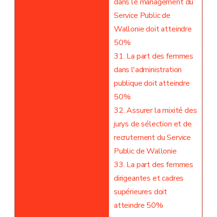
dans le management du
Service Public de
Wallonie doit atteindre
50%
31. La part des femmes
dans l'administration
publique doit atteindre
50%
32. Assurer la mixité des
jurys de sélection et de
recrutement du Service
Public de Wallonie
33. La part des femmes
dirigeantes et cadres
supérieures doit
atteindre 50%