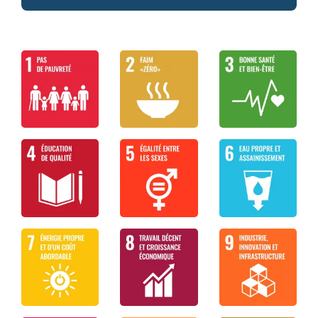
En septembre 2019, la ville de New York a accueilli
le septième Forum politique de haut niveau pour le
Transformer notre monde : le
Le programme Action 21
développement durable (HLPF, en anglais). Pour la
Programme de développement durable à
toute première fois, des décideurs politiques du
l’horizon 2030
monde entier s’y sont rencontrés pour évaluer
l’Agenda 2030 des 17 objectifs de développement
durable (ODD).
La Déclaration de Rio
A l’occasion de cet évènement international, des
scientifiques indépendants ont présenté un nouveau
rapport des Nations Unies, intitulé
Le Futur c’est
maintenant : la science au service du
développement durable
. Il s’agit de la toute
première évaluation quadriennale de la mise en
œuvre de l’Agenda 2030 des 17 ODD adoptés en
septembre 2015.