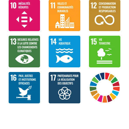
En parallèle à cette analyse, un autre
rapport
sur l’état des progrès vers les 17 objectifs de
développement durable
a lui aussi été soumis
aux Chefs d’Etat et de gouvernement.
A l’issue de ce Sommet, les hauts représentants
ont déposé une Déclaration politique. Certains pays
et gouvernements locaux ont déterminé, sur base
volontaire, une centaine d’actions à mener en plus
afin d’accélérer la mise en œuvre des 17 ODD.
La Déclaration politique