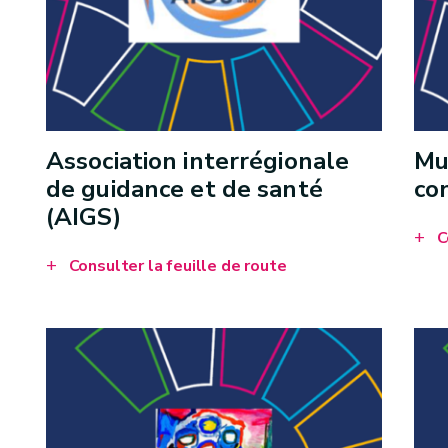
Association interrégionale
Mu
de guidance et de santé
co
(AIGS)
C
Consulter la feuille de route