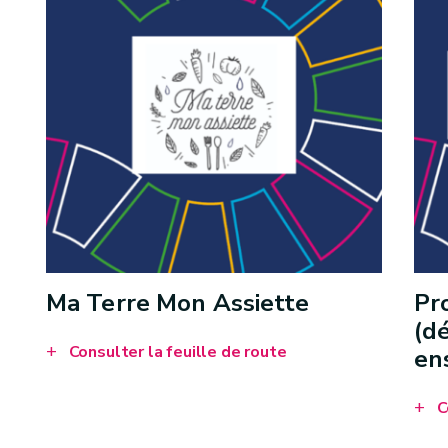
Ma Terre Mon Assiette
Pr
(d
Consulter la feuille de route
en
C