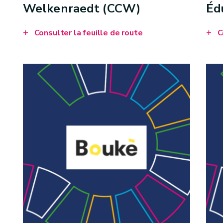
Welkenraedt (CCW)
Éd
Consulter la feuille de route
C