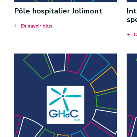
Pôle hospitalier Jolimont
In
sp
En savoir plus
C