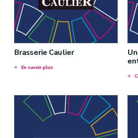
Brasserie Caulier
Un
en
En savoir plus
C