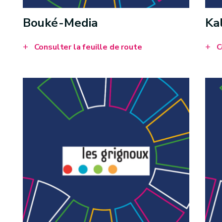
Bouké-Media
Ka
Consulter la feuille de route
C