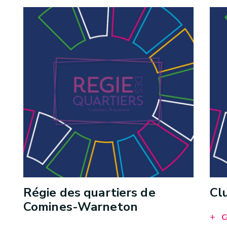
Régie des quartiers de
Cl
Comines-Warneton
C