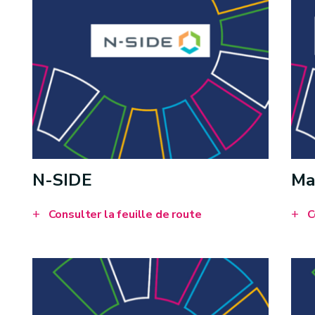
N-SIDE
Ma
Consulter la feuille de route
C