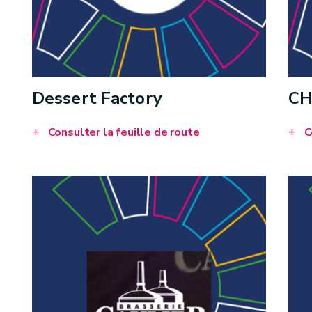
Dessert Factory
CH
Consulter la feuille de route
C