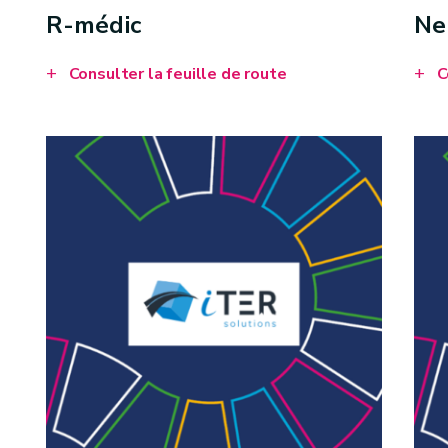
R-médic
Ne
Consulter la feuille de route
C