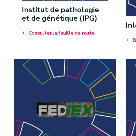
Institut de pathologie
et de génétique (IPG)
Inl
Consulter la feuille de route
E