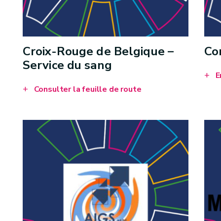
Croix-Rouge de Belgique –
Co
Service du sang
E
Consulter la feuille de route